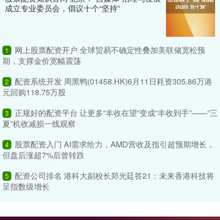
成立专业委员会，倡议十个“坚持”
网上股票配资开户 全球贸易不确定性叠加美联储宽松预
1
期，支撑金价宽幅震荡
配资系统开发 周黑鸭(01458.HK)6月11日耗资305.86万港
2
元回购118.75万股
正规好的配资平台 让更多“丰收在望”变成“丰收到手”——“三
3
夏”机收减损一线观察
股票配资入门 AI需求给力，AMD营收及指引超预期增长，
4
但盘后涨超7%后曾转跌
配资公司排名 港科大副校长郑光廷答21：未来香港科技将
5
呈指数级增长