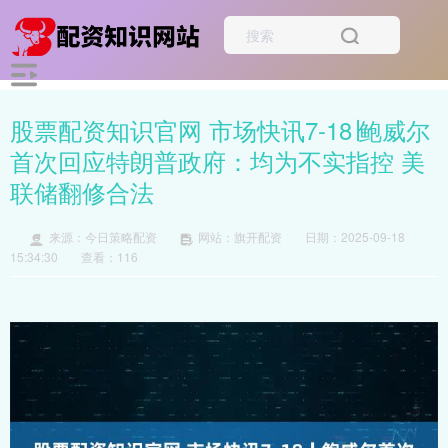
股票配资知识官网 市场快讯7-18∣鲍威尔
首次回应特朗普政府：均为不实指控 美
联储翻修合法
来源：今日策略配资
网站：旗开配资
日期：2025-09-18
15:34:30
查看：116