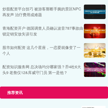
炒股配资平台技巧 被游客掰断手腕的景区NPC
再发声 治疗费用成难题
青海配资开户 德国调查人员确认波音787事故由
锁定销安放失误引发
股市如何配资 这几个星座，一恋爱就像变了一
个人
配资知识服务网 总决场均分哪家强？乔4杜6大
头9 老詹仅12&库威守门员 第一是他？
推荐资讯